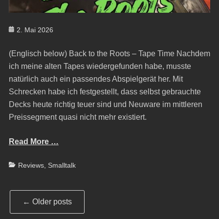
Posted
2. Mai 2026
on
(Englisch below) Back to the Roots – Tape Time Nachdem
ich meine alten Tapes wiedergefunden habe, musste
natürlich auch ein passendes Abspielgerät her. Mit
Schrecken habe ich festgestellt, dass selbst gebrauchte
Decks heute richtig teuer sind und Neuware im mittleren
Preissegment quasi nicht mehr existiert.
Read More …
Categories
Reviews
,
Smalltalk
Post
←
Older posts
navigation