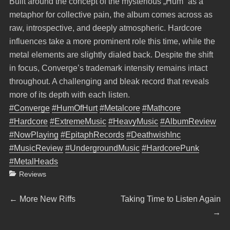
Built around the concept of the mysterious „Hum“ as a
metaphor for collective pain, the album comes across as
raw, introspective, and deeply atmospheric. Hardcore
influences take a more prominent role this time, while the
metal elements are slightly dialed back. Despite the shift
in focus, Converge’s trademark intensity remains intact
throughout. A challenging and bleak record that reveals
more of its depth with each listen.
#Converge
#HumOfHurt
#Metalcore
#Mathcore
#Hardcore
#ExtremeMusic
#HeavyMusic
#AlbumReview
#NowPlaying
#EpitaphRecords
#DeathwishInc
#MusicReview
#UndergroundMusic
#HardcorePunk
#MetalHeads
Categories
Reviews
Beitragsnavigation
Previous
Next
←
More New Riffs
Taking Time to Listen Again
post:
post:
→