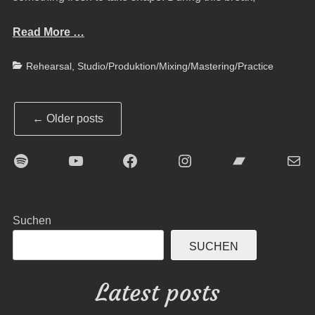
Read More …
Categories
Rehearsal
,
Studio/Produktion/Mixing/Mastering/Practice
Post
←
Older posts
navigation
Spotify
YouTube
Facebook
Instagram
Bandcamp
E-Mai
Suchen
SUCHEN
Latest posts