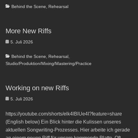
Categories
Behind the Scene
,
Rehearsal
More New Riffs
Posted
5. Juli 2026
on
Categories
Behind the Scene
,
Rehearsal
,
Studio/Produktion/Mixing/Mastering/Practice
Working on new Riffs
Posted
5. Juli 2026
on
https://youtube.com/shorts/elk4lBlUe4I?feature=share
(English below) Ein Blick hinter die Kulissen unseres
aktuellen Songwriting-Prozesses. Hier arbeite ich gerade
an einem neuen Riff für unsere kommende Platte. Oft