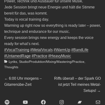
Power, Technik und Ausdauer für unsere Musik.
Jede Session bringt neue Energie und hält die Stimme
bereit für das, was kommt.
Today is vocal training day.
Warming up right now so everything is ready later – power,
technique and endurance for our music.
Every session brings new energy and keeps the voice
ready for what’s next.
#VocalTraining
#MetalVocals
#WarmUp
#BandLife
#UntamedRage
#Practice
#HeavyMusic
Categories
Lyriks
,
Studio/Produktion/Mixing/Mastering/Practice
,
Thoughts
Beitragsnavigation
Previous
Next
←
6:00 Uhr morgens –
Riffs überall – der Spark GO
post:
post:
Gitarrenübe-Zeit
ist jetzt Teil meines Metal-
Setups!
→
Spotify
YouTube
Facebook
Instagram
Bandcamp
E-Mai