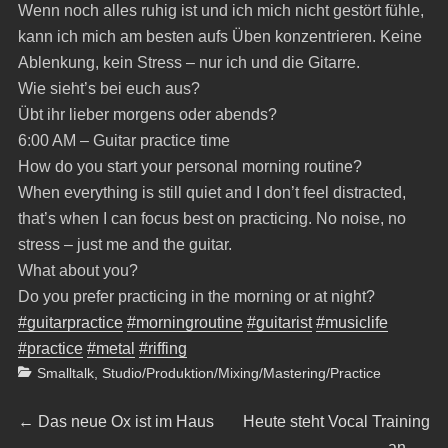
Wenn noch alles ruhig ist und ich mich nicht gestört fühle,
kann ich mich am besten aufs Üben konzentrieren. Keine
Ablenkung, kein Stress – nur ich und die Gitarre.
Wie sieht’s bei euch aus?
Übt ihr lieber morgens oder abends?
6:00 AM – Guitar practice time
How do you start your personal morning routine?
When everything is still quiet and I don’t feel distracted,
that’s when I can focus best on practicing. No noise, no
stress – just me and the guitar.
What about you?
Do you prefer practicing in the morning or at night?
#guitarpractice
#morningroutine
#guitarist
#musiclife
#practice
#metal
#riffing
Categories
Smalltalk
,
Studio/Produktion/Mixing/Mastering/Practice
Beitragsnavigation
Previous
Next
←
Das neue Ox ist im Haus
Heute steht Vocal Training
post:
post:
an.
→