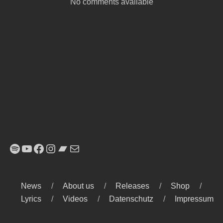
No comments available
Spotify
YouTube
Facebook
Instagram
Bandcamp
E-Mail
News
About us
Releases
Shop
Lyrics
Videos
Datenschutz
Impressum