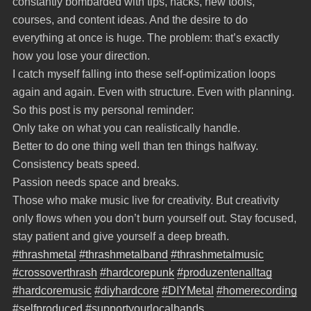
constantly bombarded with tips, hacks, new tools,
courses, and content ideas. And the desire to do
everything at once is huge. The problem: that’s exactly
how you lose your direction.
I catch myself falling into these self-optimization loops
again and again. Even with structure. Even with planning.
So this post is my personal reminder:
Only take on what you can realistically handle.
Better to do one thing well than ten things halfway.
Consistency beats speed.
Passion needs space and breaks.
Those who make music live for creativity. But creativity
only flows when you don’t burn yourself out. Stay focused,
stay patient and give yourself a deep breath.
#thrashmetal
#thrashmetalband
#thrashmetalmusic
#crossoverthrash
#hardcorepunk
#produzentenalltag
#hardcoremusic
#diyhardcore
#DIYMetal
#homerecording
#selfproduced
#supportyourlocalbands