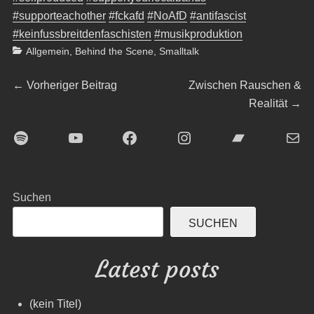
#supporteachother
#fckafd
#NoAfD
#antifascist
#keinfussbreitdenfaschisten
#musikproduktion
Categories
Allgemein
,
Behind the Scene
,
Smalltalk
Beitragsnavigation
Previous
Next
←
Vorheriger Beitrag
Zwischen Rauschen &
post:
post:
Realität
→
Spotify
YouTube
Facebook
Instagram
Bandcamp
E-Mai
Suchen
SUCHEN
Latest posts
(kein Titel)