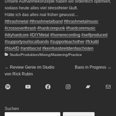
Unsere Aufnahmekonzepte haben wir ordentlich optimiert,
sodass heute alles viel stressfreier läuft.
Hätte ich das alles mal früher gewusst…
#thrashmetal
#thrashmetalband
#thrashmetalmusic
#crossoverthrash
#hardcorepunk
#hardcoremusic
#diyhardcore
#DIYMetal
#homerecording
#selfproduced
#supportyourlocalbands
#supporteachother
#fckafd
#NoAfD
#antifascist
#keinfussbreitdenfaschisten
Categories
Studio/Produktion/Mixing/Mastering/Practice
Beitragsnavigation
Previous
Next
←
Review Genie im Studio
Bass in Progress
→
post:
post:
von Rick Rubin
Spotify
YouTube
Facebook
Instagram
Bandcamp
E-Mai
Suchen