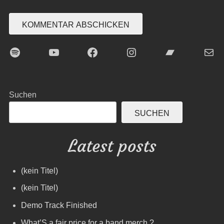
Spotify
YouTube
Facebook
Instagram
Bandcamp
E-Mai
Suchen
SUCHEN
Latest posts
(kein Titel)
(kein Titel)
Demo Track Finished
What’S a fair price for a band merch ?