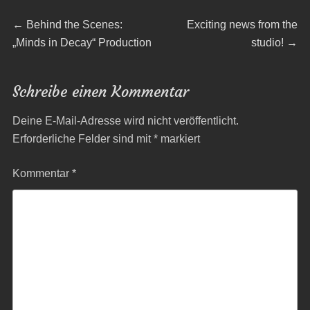
Beitragsnavigation
Previous
Next
←
Behind the Scenes:
Exciting news from the
post:
post:
„Minds in Decay“ Production
studio!
→
Schreibe einen Kommentar
Deine E-Mail-Adresse wird nicht veröffentlicht.
Erforderliche Felder sind mit
*
markiert
Kommentar
*