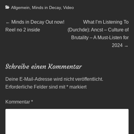
Categories
Allgemein
,
Minds in Decay
,
Video
Beitragsnavigation
Previous
Next
←
Minds in Decay Out now!
What I’m Listening To
post:
post:
Reel no 2 inside
(Durchde): Ancst – Culture of
Brutality – A Must-Listen for
2024
→
Schreibe einen Kommentar
Deine E-Mail-Adresse wird nicht veröffentlicht.
Erforderliche Felder sind mit
*
markiert
Kommentar
*