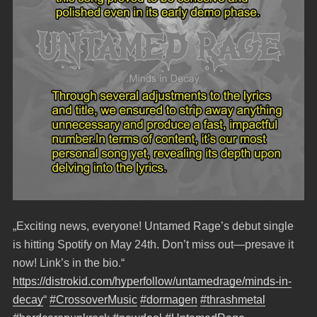
„Exciting news, everyone! Untamed Rage’s debut single
is hitting Spotify on May 24th. Don’t miss out—presave it
now! Link’s in the bio.“
https://distrokid.com/hyperfollow/untamedrage/minds-in-
decay
“
#CrossoverMusic
#dormagen
#thrashmetal