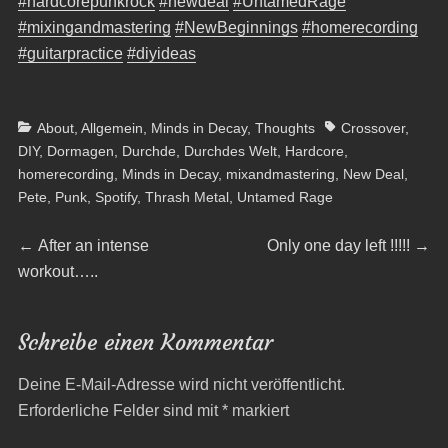
#hardcorepunkrock
#newdeal
#UntamedRage
#mixingandmastering
#NewBeginnings
#homerecording
#guitarpractice
#diyideas
Categories
Tags
About
,
Allgemein
,
Minds in Decay
,
Thoughts
Crossover
,
DIY
,
Dormagen
,
Durchde
,
Durchdes Welt
,
Hardcore
,
homerecording
,
Minds in Decay
,
mixandmastering
,
New Deal
,
Pete
,
Punk
,
Spotify
,
Thrash Metal
,
Untamed Rage
Beitragsnavigation
Previous
Next
←
After an intense
Only one day left !!!!!
→
post:
post:
workout…..
Schreibe einen Kommentar
Deine E-Mail-Adresse wird nicht veröffentlicht.
Erforderliche Felder sind mit
*
markiert