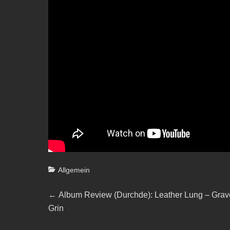
Categories
Allgemein
Beitragsnavigation
Previous
←
Album Review (Durchde): Leather Lung – Grav
post:
Grin