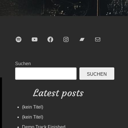
Spotify
YouTube
Facebook
Instagram
Bandcamp
E-Mail
“
Suchen
SUCHEN
Latest posts
(kein Titel)
(kein Titel)
Demo Track Finished